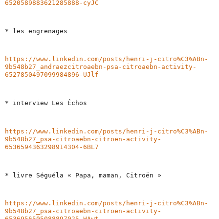
6520589883621285888-cyJC
* les engrenages
https://www.linkedin.com/posts/henri-j-citro%C3%ABn-
9b548b27_andraezcitroaebn-psa-citroaebn-activity-
6527850497099984896-UJlf
* interview Les Échos 
https://www.linkedin.com/posts/henri-j-citro%C3%ABn-
9b548b27_psa-citroaebn-citroen-activity-
6536594363298914304-6BL7
* livre Séguéla « Papa, maman, Citroën »
https://www.linkedin.com/posts/henri-j-citro%C3%ABn-
9b548b27_psa-citroaebn-citroen-activity-
6536956505088897025-HAwt