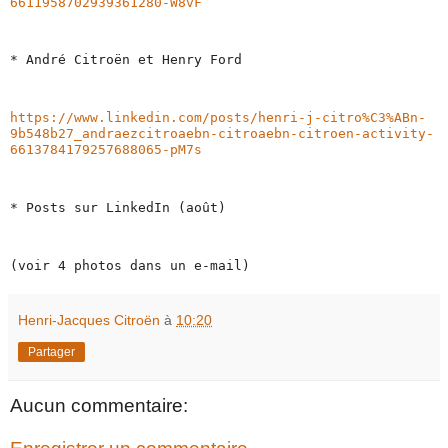
6611958702939361280-W8vF
* André Citroën et Henry Ford
https://www.linkedin.com/posts/henri-j-citro%C3%ABn-
9b548b27_andraezcitroaebn-citroaebn-citroen-activity-
6613784179257688065-pM7s
* Posts sur LinkedIn (août)
(voir 4 photos dans un e-mail) 
Henri-Jacques Citroën
à
10:20
Partager
Aucun commentaire: