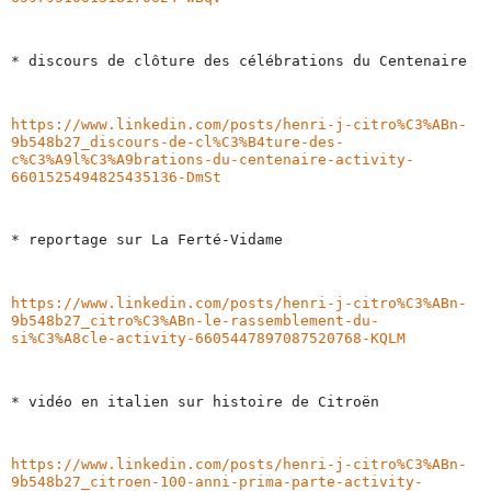
* discours de clôture des célébrations du Centenaire 
https://www.linkedin.com/posts/henri-j-citro%C3%ABn-
9b548b27_discours-de-cl%C3%B4ture-des-
c%C3%A9l%C3%A9brations-du-centenaire-activity-
6601525494825435136-DmSt
* reportage sur La Ferté-Vidame 
https://www.linkedin.com/posts/henri-j-citro%C3%ABn-
9b548b27_citro%C3%ABn-le-rassemblement-du-
si%C3%A8cle-activity-6605447897087520768-KQLM
* vidéo en italien sur histoire de Citroën 
https://www.linkedin.com/posts/henri-j-citro%C3%ABn-
9b548b27_citroen-100-anni-prima-parte-activity-