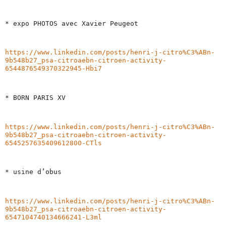
* expo PHOTOS avec Xavier Peugeot
https://www.linkedin.com/posts/henri-j-citro%C3%ABn-
9b548b27_psa-citroaebn-citroen-activity-
6544876549370322945-Hbi7
* BORN PARIS XV
https://www.linkedin.com/posts/henri-j-citro%C3%ABn-
9b548b27_psa-citroaebn-citroen-activity-
6545257635409612800-CTls
* usine d’obus
https://www.linkedin.com/posts/henri-j-citro%C3%ABn-
9b548b27_psa-citroaebn-citroen-activity-
6547104740134666241-L3ml