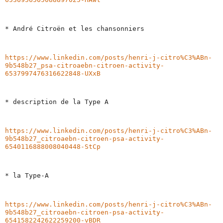
* André Citroën et les chansonniers 
https://www.linkedin.com/posts/henri-j-citro%C3%ABn-
9b548b27_psa-citroaebn-citroen-activity-
6537997476316622848-UXxB
* description de la Type A
https://www.linkedin.com/posts/henri-j-citro%C3%ABn-
9b548b27_citroaebn-citroen-psa-activity-
6540116888008040448-StCp
* la Type-A
https://www.linkedin.com/posts/henri-j-citro%C3%ABn-
9b548b27_citroaebn-citroen-psa-activity-
6541582242622259200-vBDR