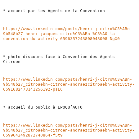
* accueil par les Agents de la Convention
https://www.linkedin.com/posts/henri-j-citro%C3%ABn-
9b548b27_henri-jacques-citro%C3%ABn-%C3%A0-la-
convention-du-activity-6596357243808043008-NgX0
* photo discours face à Convention des Agents 
Citroën 
https://www.linkedin.com/posts/henri-j-citro%C3%ABn-
9b548b27_citroaebn-citroen-andraezcitroaebn-activity-
6591682473141256192-psLC
* accueil du public à EPOQU’AUTO
https://www.linkedin.com/posts/henri-j-citro%C3%ABn-
9b548b27_citroaebn-citroen-andraezcitroaebn-activity-
6599642492872740864-f5t9