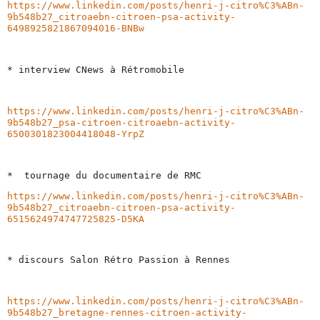
https://www.linkedin.com/posts/henri-j-citro%C3%ABn-
9b548b27_citroaebn-citroen-psa-activity-
6498925821867094016-BNBw
* interview CNews à Rétromobile 
https://www.linkedin.com/posts/henri-j-citro%C3%ABn-
9b548b27_psa-citroen-citroaebn-activity-
6500301823004418048-YrpZ
*  tournage du documentaire de RMC
https://www.linkedin.com/posts/henri-j-citro%C3%ABn-
9b548b27_citroaebn-citroen-psa-activity-
6515624974747725825-D5KA
* discours Salon Rétro Passion à Rennes
https://www.linkedin.com/posts/henri-j-citro%C3%ABn-
9b548b27_bretagne-rennes-citroen-activity-