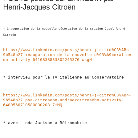
Henri-Jacques Citroën
* inauguration de la nouvelle décoration de la station Javel-André
Citroën
https://www.linkedin.com/posts/henri-j-citro%C3%ABn-
9b548b27_inauguration-de-la-nouvelle-d%C3%A9coration-
de-activity-6410838833302245376-wsgH
* interview pour la TV italienne au Conservatoire
https://www.linkedin.com/posts/henri-j-citro%C3%ABn-
9b548b27_psa-citroaebn-andraezcitroaebn-activity-
6489560710580830208-7fMQ
* avec Linda Jackson à Rétromobile 