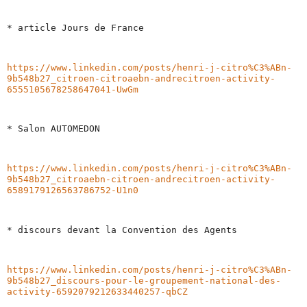
* article Jours de France
https://www.linkedin.com/posts/henri-j-citro%C3%ABn-
9b548b27_citroen-citroaebn-andrecitroen-activity-
6555105678258647041-UwGm
* Salon AUTOMEDON
https://www.linkedin.com/posts/henri-j-citro%C3%ABn-
9b548b27_citroaebn-citroen-andrecitroen-activity-
6589179126563786752-U1n0
* discours devant la Convention des Agents
https://www.linkedin.com/posts/henri-j-citro%C3%ABn-
9b548b27_discours-pour-le-groupement-national-des-
activity-6592079212633440257-qbCZ