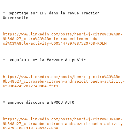
* Reportage sur LFV dans la revue Traction 
Universelle
https://www.linkedin.com/posts/henri-j-citro%C3%ABn-
9b548b27_citro%C3%ABn-le-rassemblement-du-
si%C3%A8cle-activity-6605447897087520768-KQLM
* EPOQU’AUTO et la ferveur du public
https://www.linkedin.com/posts/henri-j-citro%C3%ABn-
9b548b27_citroaebn-citroen-andraezcitroaebn-activity-
6599642492872740864-f5t9
* annonce discours à EPOQU’AUTO 
https://www.linkedin.com/posts/henri-j-citro%C3%ABn-
9b548b27_citroaebn-citroen-andraezcitroaebn-activity-
6597951001318170624-wBqV