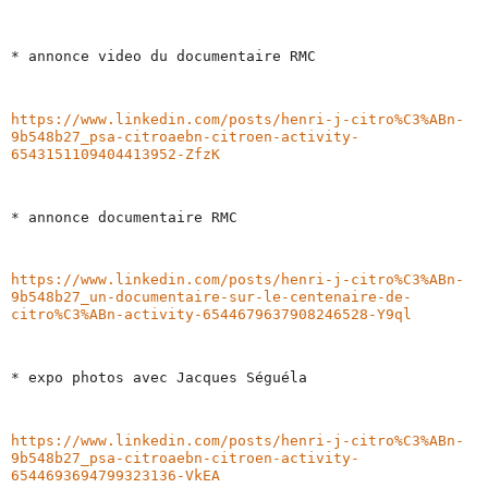
* annonce video du documentaire RMC
https://www.linkedin.com/posts/henri-j-citro%C3%ABn-
9b548b27_psa-citroaebn-citroen-activity-
6543151109404413952-ZfzK
* annonce documentaire RMC
https://www.linkedin.com/posts/henri-j-citro%C3%ABn-
9b548b27_un-documentaire-sur-le-centenaire-de-
citro%C3%ABn-activity-6544679637908246528-Y9ql
* expo photos avec Jacques Séguéla
https://www.linkedin.com/posts/henri-j-citro%C3%ABn-
9b548b27_psa-citroaebn-citroen-activity-
6544693694799323136-VkEA