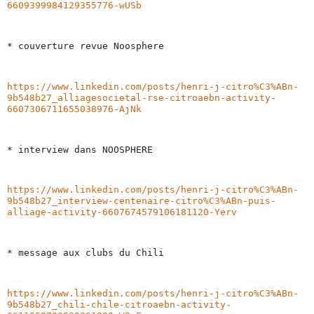
6609399984129355776-wUSb
* couverture revue Noosphere
https://www.linkedin.com/posts/henri-j-citro%C3%ABn-
9b548b27_alliagesocietal-rse-citroaebn-activity-
6607306711655038976-AjNk
* interview dans NOOSPHERE
https://www.linkedin.com/posts/henri-j-citro%C3%ABn-
9b548b27_interview-centenaire-citro%C3%ABn-puis-
alliage-activity-6607674579106181120-Yerv
* message aux clubs du Chili
https://www.linkedin.com/posts/henri-j-citro%C3%ABn-
9b548b27_chili-chile-citroaebn-activity-