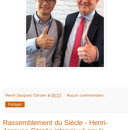
Henri-Jacques Citroën
à
06:07
Aucun commentaire:
Partager
Rassemblement du Siècle - Henri-