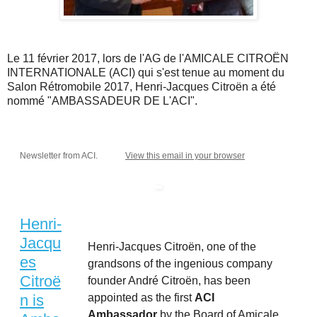
Le 11 février 2017, lors de l'AG de l'AMICALE CITROËN
INTERNATIONALE (ACI) qui s'est tenue au moment du
Salon Rétromobile 2017, Henri-Jacques Citroën a été
nommé "AMBASSADEUR DE L'ACI".
Newsletter from ACI.
View this email in your browser
Henri-
Jacqu
Henri-Jacques Citroën, one of the
es
grandsons of the ingenious company
Citroë
founder André Citroën, has been
n is
appointed as the first
ACI
Ambassador
by the Board of Amicale