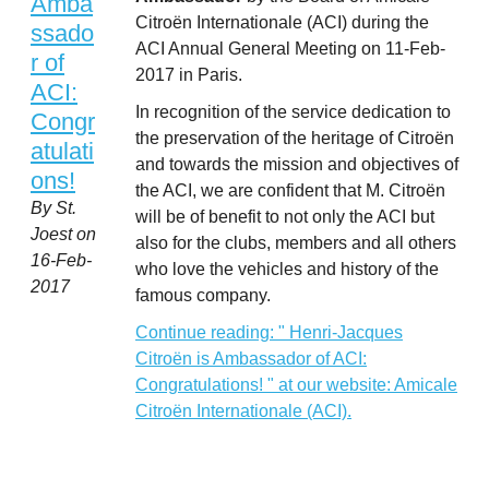
Amba
Citroën Internationale (ACI) during the
ssado
ACI Annual General Meeting on 11-Feb-
r of
2017 in Paris.
ACI:
In recognition of the service dedication to
Congr
the preservation of the heritage of Citroën
atulati
and towards the mission and objectives of
ons!
the ACI, we are confident that M. Citroën
By St.
will be of benefit to not only the ACI but
Joest on
also for the clubs, members and all others
16-Feb-
who love the vehicles and history of the
2017
famous company.
Continue reading: " Henri-Jacques
Citroën is Ambassador of ACI:
Congratulations! " at our website: Amicale
Citroën Internationale (ACI).