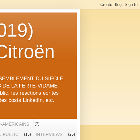
019)
Citroën
RASSEMBLEMENT DU SIECLE,
RS DE LA FERTE-VIDAME
lic, les réactions écrites
des posts LinkedIn, etc.
-AMERICAINS
(7)
 PUBLIC
INTERVIEWS
(15)
(25)