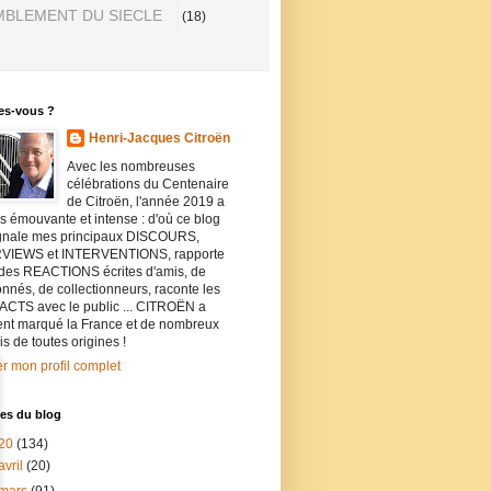
BLEMENT DU SIECLE
(18)
es-vous ?
Henri-Jacques Citroën
Avec les nombreuses
célébrations du Centenaire
de Citroën, l'année 2019 a
ès émouvante et intense : d'où ce blog
ignale mes principaux DISCOURS,
VIEWS et INTERVENTIONS, rapporte
 des REACTIONS écrites d'amis, de
nnés, de collectionneurs, raconte les
CTS avec le public ... CITROËN a
ent marqué la France et de nombreux
is de toutes origines !
er mon profil complet
es du blog
20
(134)
avril
(20)
mars
(91)