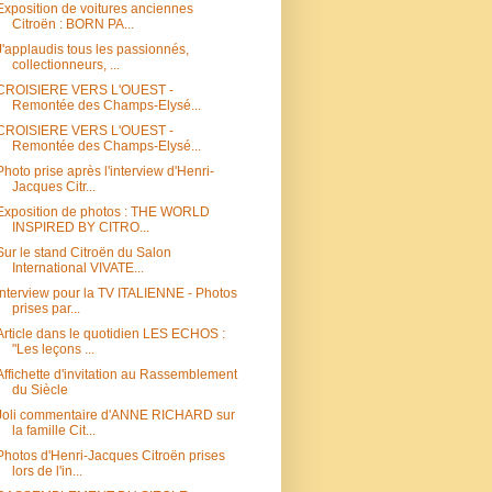
Exposition de voitures anciennes
Citroën : BORN PA...
J'applaudis tous les passionnés,
collectionneurs, ...
CROISIERE VERS L'OUEST -
Remontée des Champs-Elysé...
CROISIERE VERS L'OUEST -
Remontée des Champs-Elysé...
Photo prise après l'interview d'Henri-
Jacques Citr...
Exposition de photos : THE WORLD
INSPIRED BY CITRO...
Sur le stand Citroën du Salon
International VIVATE...
Interview pour la TV ITALIENNE - Photos
prises par...
Article dans le quotidien LES ECHOS :
"Les leçons ...
Affichette d'invitation au Rassemblement
du Siècle
Joli commentaire d'ANNE RICHARD sur
la famille Cit...
Photos d'Henri-Jacques Citroën prises
lors de l'in...