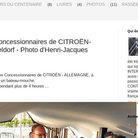
URS DU CENTENAIRE
LIVRES
PHOTOS
RASSEM
(8)
(4)
(11)
Qui êt
Concessionnaires de CITROËN-
orf - Photo d'Henri-Jacques
été tr
qui s
INTER
t les Concessionnaires de CITROËN - ALLEMAGNE, à
aussi
r un bateau-mouche.
passio
endant plus de 4 heures ...
CONTA
vraim
frança
Affich
Archiv
▼
20
►
▼