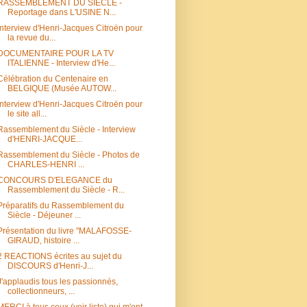
RASSEMBLEMENT DU SIECLE -
Reportage dans L'USINE N...
Interview d'Henri-Jacques Citroën pour
la revue du...
DOCUMENTAIRE POUR LA TV
ITALIENNE - Interview d'He...
Célébration du Centenaire en
BELGIQUE (Musée AUTOW...
Interview d'Henri-Jacques Citroën pour
le site all...
Rassemblement du Siècle - Interview
d'HENRI-JACQUE...
Rassemblement du Siècle - Photos de
CHARLES-HENRI ...
CONCOURS D'ELEGANCE du
Rassemblement du Siècle - R...
Préparatifs du Rassemblement du
Siècle - Déjeuner ...
Présentation du livre "MALAFOSSE-
GIRAUD, histoire ...
2 REACTIONS écrites au sujet du
DISCOURS d'Henri-J...
J'applaudis tous les passionnés,
collectionneurs, ...
MERCI à tous ceux (voir liste) qui m'ont