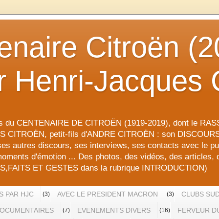
enaire Citroën (2
r Henri-Jacques 
ons du CENTENAIRE DE CITROËN (1919-2019), dont le 
S CITROËN, petit-fils d'ANDRE CITROËN : son DISCOU
 ses autres discours, ses interviews, ses contacts avec le pub
oments d'émotion ... Des photos, des vidéos, des articles, 
RES,FAITS ET GESTES dans la rubrique INTRODUCTION)
S PAR HJC
AVEC LE PRESIDENT MACRON
CLUBS SUD
(3)
(3)
OCUMENTAIRES
EVENEMENTS DIVERS
FERVEUR DU
(7)
(16)