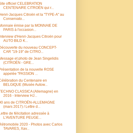
Site officiel CELEBRATION
CENTENAIRE CITROËN qui r...
Henri-Jacques Citroën et la "TYPE-A" au
Conservato...
Monnaie émise par la MONNAIE DE
PARIS à l'occasion...
Interview d'Henri-Jacques Citroën pour
AUTO BILD K...
Découverte du nouveau CONCEPT-
CAR "19-19" de CITRO...
Message et photo de Jean Singelidis
(CITROËN - GRE...
Présentation de la nouvelle ROSE
appelée "PASSION ...
Célébration du Centenaire en
BELGIQUE (Musée Autow...
TECHNO CLASSICA (Allemagne) en
2016 - Interview HJ...
90 ans de CITROËN-ALLEMAGNE
(mars 2017) / Lettre d...
Lettre de félicitation adressée à
L'AVENTURE PEUGE...
Rétromobile 2020 - Photos avec Carlos
TAVARES, Xav...