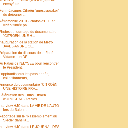
envoyé un...
Henri-Jacques Citroën "guest speaker"
du déjeuner ...
Rétromobile 2019 - Photos d'HJC et
vidéo filmée pa...
Photos du tournage du documentaire
"CITROËN, UNE H...
Inauguration de la station de Métro
JAVEL-ANDRE CI...
Préparation du discours de la Ferté-
Vidame : un DE...
Au Palais de l'ELYSEE pour rencontrer
le Président...
J'applaudis tous les passionnés,
collectionneurs, ...
Annonce du documentaire "CITROËN,
UNE HISTOIRE FRA...
Célébration des Clubs Citroën
d'URUGUAY - Articles...
Interview HJC dans LA VIE DE L'AUTO
lors du Salon ...
Reportage sur le "Rassemblement du
Siècle" dans la...
Interview HJC dans LE JOURNAL DES