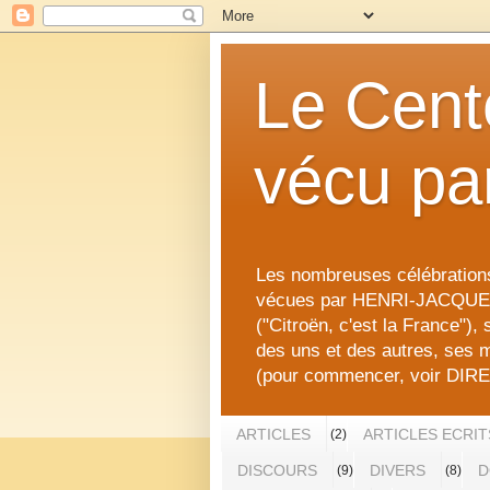
Le Cent
vécu pa
Les nombreuses célébrati
vécues par HENRI-JACQUE
("Citroën, c'est la France"),
des uns et des autres, ses m
(pour commencer, voir DI
ARTICLES
ARTICLES ECRIT
(2)
DISCOURS
DIVERS
D
(9)
(8)