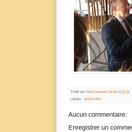
Publié par
Henri-Jacques Citroën
à
11:31
Libellés :
DISCOURS
Aucun commentaire:
Enregistrer un commen