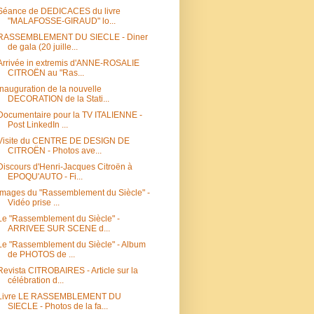
Séance de DEDICACES du livre
"MALAFOSSE-GIRAUD" lo...
RASSEMBLEMENT DU SIECLE - Diner
de gala (20 juille...
Arrivée in extremis d'ANNE-ROSALIE
CITROËN au "Ras...
Inauguration de la nouvelle
DECORATION de la Stati...
Documentaire pour la TV ITALIENNE -
Post LinkedIn ...
Visite du CENTRE DE DESIGN DE
CITROËN - Photos ave...
Discours d'Henri-Jacques Citroën à
EPOQU'AUTO - Fi...
Images du "Rassemblement du Siècle" -
Vidéo prise ...
Le "Rassemblement du Siècle" -
ARRIVEE SUR SCENE d...
Le "Rassemblement du Siècle" - Album
de PHOTOS de ...
Revista CITROBAIRES - Article sur la
célébration d...
Livre LE RASSEMBLEMENT DU
SIECLE - Photos de la fa...