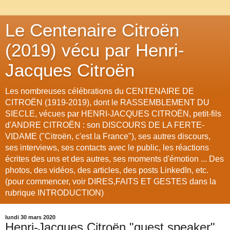
Le Centenaire Citroën
(2019) vécu par Henri-
Jacques Citroën
Les nombreuses célébrations du CENTENAIRE DE
CITROËN (1919-2019), dont le RASSEMBLEMENT DU
SIECLE, vécues par HENRI-JACQUES CITROËN, petit-fils
d'ANDRE CITROËN : son DISCOURS DE LA FERTE-
VIDAME ("Citroën, c'est la France"), ses autres discours,
ses interviews, ses contacts avec le public, les réactions
écrites des uns et des autres, ses moments d'émotion ... Des
photos, des vidéos, des articles, des posts LinkedIn, etc.
(pour commencer, voir DIRES,FAITS ET GESTES dans la
rubrique INTRODUCTION)
lundi 30 mars 2020
Henri-Jacques Citroën "guest speaker"