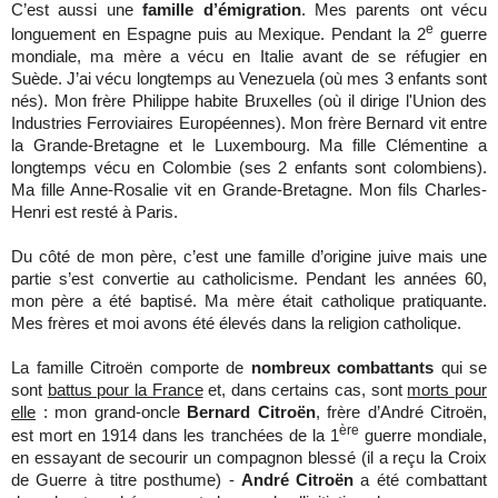
C’est aussi une
famille d’émigration
. Mes parents ont vécu
e
longuement en Espagne puis au Mexique. Pendant la 2
guerre
mondiale, ma mère a vécu en Italie avant de se réfugier en
Suède. J’ai vécu longtemps au Venezuela (où mes 3 enfants sont
nés). Mon frère Philippe habite Bruxelles (où il dirige l'Union des
Industries Ferroviaires Européennes). Mon frère Bernard vit entre
la Grande-Bretagne et le Luxembourg. Ma fille Clémentine a
longtemps vécu en Colombie (ses 2 enfants sont colombiens).
Ma fille Anne-Rosalie vit en Grande-Bretagne. Mon fils Charles-
Henri est resté à Paris.
Du côté de mon père, c’est une famille d’origine juive mais une
partie s’est convertie au catholicisme. Pendant les années 60,
mon père a été baptisé. Ma mère était catholique pratiquante.
Mes frères et moi avons été élevés dans la religion catholique.
La famille Citroën comporte de
nombreux combattants
qui se
sont
battus pour la France
et, dans certains cas, sont
morts pour
elle
: mon grand-oncle
Bernard Citroën
, frère d’André Citroën,
ère
est mort en 1914 dans les tranchées de la 1
guerre mondiale,
en essayant de secourir un compagnon blessé (il a reçu la Croix
de Guerre à titre posthume) -
André Citroën
a été combattant