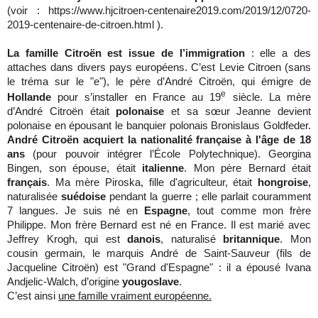
(voir : https://www.hjcitroen-centenaire2019.com/2019/12/0720-
2019-centenaire-de-citroen.html ).
La famille Citroën est issue de l’immigration
: elle a des
attaches dans divers pays européens. C’est Levie Citroen (sans
le tréma sur le "e"), le père d’André Citroën, qui émigre de
e
Hollande
pour s’installer en France au 19
siècle. La mère
d’André Citroën était
polonaise
et sa sœur Jeanne devient
polonaise en épousant le banquier polonais Bronislaus Goldfeder.
André Citroën acquiert la nationalité française à l'âge de 18
ans
(pour pouvoir intégrer l’École Polytechnique). Georgina
Bingen, son épouse, était
italienne
. Mon père Bernard était
français
. Ma mère Piroska, fille d'agriculteur, était
hongroise
,
naturalisée
suédoise
pendant la guerre ; elle parlait couramment
7 langues. Je suis né en
Espagne
, tout comme mon frère
Philippe. Mon frère Bernard est né en France. Il est marié avec
Jeffrey Krogh, qui est
danois
, naturalisé
britannique
. Mon
cousin germain, le marquis André de Saint-Sauveur (fils de
Jacqueline Citroën) est "Grand d'Espagne" : il a épousé Ivana
Andjelic-Walch, d’origine
yougoslave
.
C’est ainsi
une famille vraiment européenne.