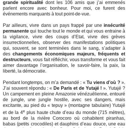
grande spiritualité
dont les 106 amis que j’ai emmenés
parlent encore avec bonheur. Pour moi, ce furent des
événements marquants à tout point-de-vue.
Par ailleurs, vivre dans un pays frappé par une
insécurité
permanente
qui touche tout le monde et qui vous entraine à
la vigilance, vivre des coups d’Etat, vivre des grèves
insurrectionnelles, observer des manifestations politiques
qui, souvent, se sont terminées dans le sang, s’adapter à
des
changements économiques majeurs, fréquents et
destructeurs
, vous fait réfléchir, vous transforme et vous fait
aimer davantage l’organisation, le savoir-faire, la paix, la
liberté, la démocratie.
Pendant longtemps, on m’a demandé : «
Tu viens d’où ?
».
J’ai souvent répondu : «
De Paris et de Yutajé !
». Yutajé ?
Un campement en pleine Amazonie vénézuélienne, entouré
de jungle, une jungle hostile, avec ses dangers, mais
excitante, au pied du « tepuy » (montagne tabulaire) Yutajé
e
et de la 4
plus haute chute d’eau du monde (715 mètres),
au bord de la rivière Corocoro où cohabitent piranhas,
babas (petits crocodiles) et dauphins d’eau douce, une eau