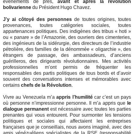
événements de près,
avant et après la révolution
bolivarienne
du Président Hugo Chavez.
J’y ai côtoyé des personnes
de toutes origines, toutes
provenances, toutes catégories sociales, toutes
appartenances politiques. Des indigènes des tribus « hoti »
ou « panare » de l’Amazonie, des ouvriers des cimenteries,
des ingénieurs de la sidérurgie, des directeurs de l’industrie
pétrolière, des familles de la dénommée « oligarchie », des
étrangers de passage, des ambassadeurs, d’anciens
guérilleros, des dirigeants révolutionnaires. Mes activités
professionnelles m’ont permis de fréquenter les
responsables des partis politiques de tous bords et d’avoir
souvent des conversations intenses et mémorables avec
certains
chefs de la Révolution
.
Vivre au Venezuela m’a
appris l’humilité
car c’est un pays
où personne n’impressionne personne. Il m’a appris que
le
dialogue permanent
est nécessaire avec toutes les parties
prenantes qui vous entourent. Pour surmonter les tensions
politiques et sociales qui affectaient les entreprises
françaises que je conseillais, nous avons imaginé, avec des
amis vénézuéliens spécialistes de la RSE (responsabilité