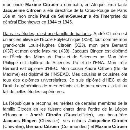
mon oncle
Maxime Citroën
a combattu, en Afrique,
ma tante
Jacqueline Citroën
a été directrice de la Croix-Rouge de Paris
16e et mon oncle
Paul de Saint-Sauveur
a été l'interprète du
général Eisenhower en 1944 et 1945.
Dans les études, c'est une famille de battants
. André Citroën est
un ancien élève de l’École Polytechnique (X98), tout comme mon
grand-oncle Louis-Hughes Citroën (X23), mon père Bernard
(X37) et mon oncle Maxime (X38). Jacques Bingen est diplômé
de l’École des Mines de Paris et de Sciences po. Mon frère
Philippe est diplômé de Sciences Po et de l'ENA. Mon frère
Bernard est diplômé d'HEC. Mon cousin André Citroën (fils de
Maxime) est diplômé de l'INSEAD
. Mes cousins et cousines ont
tous des diplômes universitaires. Je suis diplômé d'HEC et de
Droit. La génération de mes enfants et de mes neveux a fait ou
fait de belles études supérieures.
La République a reconnu les mérites de certains membres de la
famille Citroën en les faisant entrer dans l’ordre de la
Légion
d’Honneur
:
André Citroën
(Grand-officier), son beau-frère
Jacques Bingen
(Chevalier), ses enfants
Jacqueline Citroën
(Chevalier),
Bernard Citroën
(Commandeur) et
Maxime Citroën