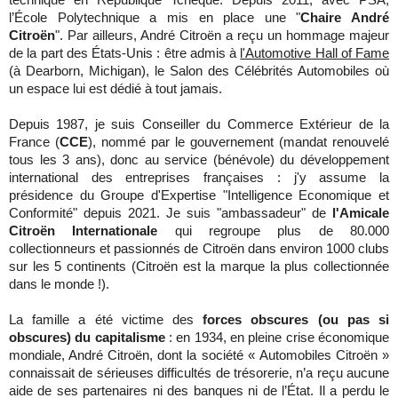
technique en République Tchèque. Depuis 2011, avec PSA,
l’École Polytechnique a mis en place une "
Chaire André
Citroën
". Par ailleurs, André Citroën a reçu un hommage majeur
de la part des États-Unis : être admis à
l'Automotive Hall of Fame
(à Dearborn, Michigan), le Salon des Célébrités Automobiles où
un espace lui est dédié à tout jamais.
Depuis 1987, je suis Conseiller du Commerce Extérieur de la
France (
CCE
), nommé par le gouvernement (mandat renouvelé
tous les 3 ans), donc au service (bénévole) du développement
international des entreprises françaises : j'y assume la
présidence du Groupe d'Expertise "Intelligence Economique et
Conformité" depuis 2021. Je suis "ambassadeur" de
l'Amicale
Citroën Internationale
qui regroupe plus de 80.000
collectionneurs et passionnés de Citroën dans environ 1000 clubs
sur les 5 continents (Citroën est la marque la plus collectionnée
dans le monde !).
La famille a été victime des
forces obscures (ou pas si
obscures) du capitalisme
: en 1934, en pleine crise économique
mondiale, André Citroën, dont la société « Automobiles Citroën »
connaissait de sérieuses difficultés de trésorerie, n’a reçu aucune
aide de ses partenaires ni des banques ni de l’État. Il a perdu le