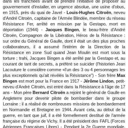
dans les tranchées avant de prendre l’initiative de proposer au
gouvernement d’installer, en urgence absolue, une usine d’obus,
en 1915, près du quai de Javel -
Louis-Hughes Citroën
, neveu
d’André Citroën, capitaine de l'Armée Blindée, membre du réseau
Résistance Fer, arrêté en mission par la Gestapo, mort en
déportation (1944) -
Jacques Bingen
, le beau-frère d’André
Citroën, Compagnon de la Libération, Héros de la Résistance :
sur ordre du Général de Gaulle, dont il était un des plus proches
collaborateurs, il a assumé l’intérim de la Direction de la
Résistance en zone Sud quand Jean Moulin est mort sous la
torture ; trahi, Jacques Bingen a été arrêté par la Gestapo et, au
courant de tant de secrets, a préféré se suicider (l’historien Jean
Lacouture le considère comme
l'un des 3 ou 4 personnages les
plus exceptionnels qu'ait révélés la Résistance") - Son frère
Max
Bingen
est mort pour la France en 1917 -
Jérôme Lindon
, petit-
neveu d'André Citroën, est entré dans la Résistance à l'âge de 17
ans - Mon père
Bernard
Citroën
a rejoint le général de Gaulle en
Angleterre pour devenir pilote de bombardier dans le groupe
Lorraine : il a réalisé de nombreuses missions de bombardement
en Normandie et Bretagne en 1944. Avant cela, au début de la
guerre, en tant que juif, il a été formellement destitué de l’armée
française du régime de Vichy. Il a été président des FAFL (Forces
Aériennes Françaises Libres) - Pendant la 2e Guerre mondiale,