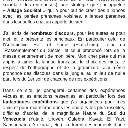
sociétale des entreprises), une stratégie que j’ai appelée
«
Alliage Sociétal
» qui a pour but de créer des alliances
avec les parties prenantes voisines, alliances pérennes
dans lesquelles chacun apporte du sien.
J'ai écris de
nombreux discours
, pour les autres et pour
moi, et je présente les principaux. En particulier celui de
l'Automotive Hall of Fame (Etats-Unis), celui du
"Rassemblement du Siècle" et celui prononcé lors de la
messe d'enterrement de mon père. Mon cher père qui m'a
appris à aimer la langue française, le choix des mots, le
respect de l'orthographe et de la grammaire. J'ai même
prononcé des discours dans la jungle, au milieu de nulle
part, lors du 1er soir de chacune de nos expéditions !
Dans ce site, je partagerai certaines des expériences
vécues et les émotions ressenties, en particulier lors des
fantastiques expéditions
que j’ai organisées pour mes
amis et pour moi-même dans les endroits les plus insolites,
difficiles d’accès, de la magnifique Nature du
Sud du
Venezuela
(Yutajé, Uruyén, Culebra, Kavak, El Yavi,
Sarisariñama, Arekuna , etc.) : ce furent des moments d’une