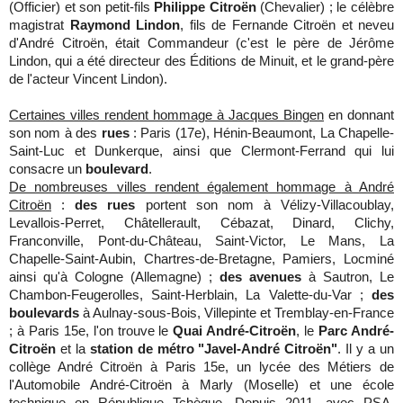
(Officier) et son petit-fils
Philippe Citroën
(Chevalier) ; le célèbre
magistrat
Raymond Lindon
, fils de Fernande Citroën et neveu
d'André Citroën, était Commandeur (c'est le père de Jérôme
Lindon, qui a été directeur des Éditions de Minuit, et le grand-père
de l'acteur Vincent Lindon).
Certaines villes rendent hommage à Jacques Bingen
en donnant
son nom à des
rues
: Paris (17e), Hénin-Beaumont, La Chapelle-
Saint-Luc et Dunkerque, ainsi que Clermont-Ferrand qui lui
consacre un
boulevard
.
De nombreuses villes rendent également hommage à André
Citroën
:
des rues
portent son nom à Vélizy-Villacoublay,
Levallois-Perret, Châtellerault, Cébazat, Dinard, Clichy,
Franconville, Pont-du-Château, Saint-Victor, Le Mans, La
Chapelle-Saint-Aubin, Chartres-de-Bretagne, Pamiers, Locminé
ainsi qu'à Cologne (Allemagne) ;
des avenues
à Sautron, Le
Chambon-Feugerolles, Saint-Herblain, La Valette-du-Var ;
des
boulevards
à Aulnay-sous-Bois, Villepinte et Tremblay-en-France
; à Paris 15e, l'on trouve le
Quai André-Citroën
, le
Parc André-
Citroën
et la
station de métro "Javel-André Citroën"
. Il y a un
collège André Citroën à Paris 15e, un lycée des Métiers de
l'Automobile André-Citroën à Marly (Moselle) et une école