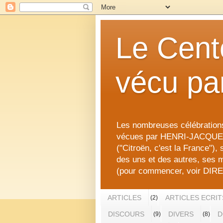
Le Cent
vécu pa
Les nombreuses célébrati
vécues par HENRI-JACQUE
("Citroën, c'est la France"),
des uns et des autres, ses m
(pour commencer, voir DI
ARTICLES
ARTICLES ECRIT
(2)
DISCOURS
DIVERS
D
(9)
(8)