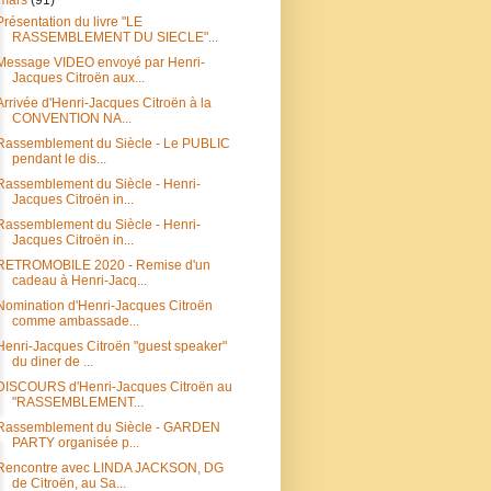
Présentation du livre "LE
RASSEMBLEMENT DU SIECLE"...
Message VIDEO envoyé par Henri-
Jacques Citroën aux...
Arrivée d'Henri-Jacques Citroën à la
CONVENTION NA...
Rassemblement du Siècle - Le PUBLIC
pendant le dis...
Rassemblement du Siècle - Henri-
Jacques Citroën in...
Rassemblement du Siècle - Henri-
Jacques Citroën in...
RETROMOBILE 2020 - Remise d'un
cadeau à Henri-Jacq...
Nomination d'Henri-Jacques Citroën
comme ambassade...
Henri-Jacques Citroën "guest speaker"
du diner de ...
DISCOURS d'Henri-Jacques Citroën au
"RASSEMBLEMENT...
Rassemblement du Siècle - GARDEN
PARTY organisée p...
Rencontre avec LINDA JACKSON, DG
de Citroën, au Sa...