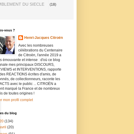
BLEMENT DU SIECLE
(18)
es-vous ?
Henri-Jacques Citroën
Avec les nombreuses
célébrations du Centenaire
de Citroën, l'année 2019 a
ès émouvante et intense : d'où ce blog
ignale mes principaux DISCOURS,
VIEWS et INTERVENTIONS, rapporte
 des REACTIONS écrites d'amis, de
nnés, de collectionneurs, raconte les
CTS avec le public ... CITROËN a
ent marqué la France et de nombreux
is de toutes origines !
er mon profil complet
es du blog
20
(134)
avril
(20)
mars
(91)