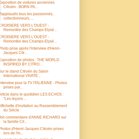
Exposition de voitures anciennes
Citroën : BORN PA...
J'applaudis tous les passionnés,
collectionneurs, ...
CROISIERE VERS L'OUEST -
Remontée des Champs-Elysé...
CROISIERE VERS L'OUEST -
Remontée des Champs-Elysé...
Photo prise après l'interview d'Henri-
Jacques Citr...
Exposition de photos : THE WORLD
INSPIRED BY CITRO...
Sur le stand Citroën du Salon
International VIVATE...
Interview pour la TV ITALIENNE - Photos
prises par...
Article dans le quotidien LES ECHOS :
"Les leçons ...
Affichette d'invitation au Rassemblement
du Siècle
Joli commentaire d'ANNE RICHARD sur
la famille Cit...
Photos d'Henri-Jacques Citroën prises
lors de l'in...