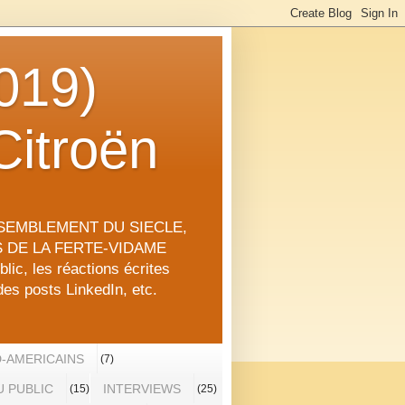
019)
Citroën
RASSEMBLEMENT DU SIECLE,
RS DE LA FERTE-VIDAME
lic, les réactions écrites
des posts LinkedIn, etc.
-AMERICAINS
(7)
 PUBLIC
INTERVIEWS
(15)
(25)