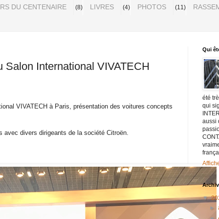
URS DU CENTENAIRE
LIVRES
PHOTOS
RASSEM
(8)
(4)
(11)
Qui êt
du Salon International VIVATECH
été tr
qui s
ational VIVATECH à Paris, présentation des voitures concepts
INTER
aussi
passio
 avec divers dirigeants de la société Citroën.
CONTA
vraim
frança
Affich
Archiv
▼
20
►
▼