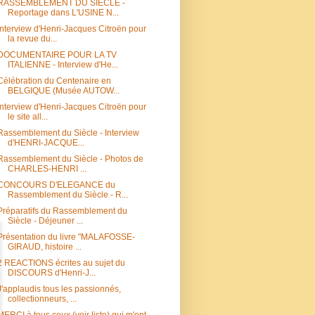
RASSEMBLEMENT DU SIECLE -
Reportage dans L'USINE N...
Interview d'Henri-Jacques Citroën pour
la revue du...
DOCUMENTAIRE POUR LA TV
ITALIENNE - Interview d'He...
Célébration du Centenaire en
BELGIQUE (Musée AUTOW...
Interview d'Henri-Jacques Citroën pour
le site all...
Rassemblement du Siècle - Interview
d'HENRI-JACQUE...
Rassemblement du Siècle - Photos de
CHARLES-HENRI ...
CONCOURS D'ELEGANCE du
Rassemblement du Siècle - R...
Préparatifs du Rassemblement du
Siècle - Déjeuner ...
Présentation du livre "MALAFOSSE-
GIRAUD, histoire ...
2 REACTIONS écrites au sujet du
DISCOURS d'Henri-J...
J'applaudis tous les passionnés,
collectionneurs, ...
MERCI à tous ceux (voir liste) qui m'ont