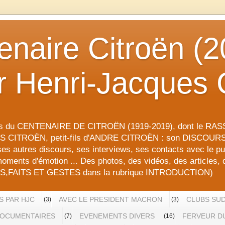
enaire Citroën (2
r Henri-Jacques 
ons du CENTENAIRE DE CITROËN (1919-2019), dont le 
S CITROËN, petit-fils d'ANDRE CITROËN : son DISCOU
 ses autres discours, ses interviews, ses contacts avec le pub
oments d'émotion ... Des photos, des vidéos, des articles, 
RES,FAITS ET GESTES dans la rubrique INTRODUCTION)
S PAR HJC
AVEC LE PRESIDENT MACRON
CLUBS SUD
(3)
(3)
OCUMENTAIRES
EVENEMENTS DIVERS
FERVEUR DU
(7)
(16)