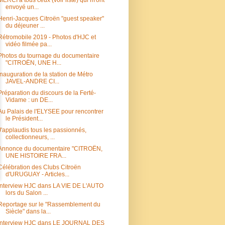
envoyé un...
Henri-Jacques Citroën "guest speaker"
du déjeuner ...
Rétromobile 2019 - Photos d'HJC et
vidéo filmée pa...
Photos du tournage du documentaire
"CITROËN, UNE H...
Inauguration de la station de Métro
JAVEL-ANDRE CI...
Préparation du discours de la Ferté-
Vidame : un DE...
Au Palais de l'ELYSEE pour rencontrer
le Président...
J'applaudis tous les passionnés,
collectionneurs, ...
Annonce du documentaire "CITROËN,
UNE HISTOIRE FRA...
Célébration des Clubs Citroën
d'URUGUAY - Articles...
Interview HJC dans LA VIE DE L'AUTO
lors du Salon ...
Reportage sur le "Rassemblement du
Siècle" dans la...
Interview HJC dans LE JOURNAL DES