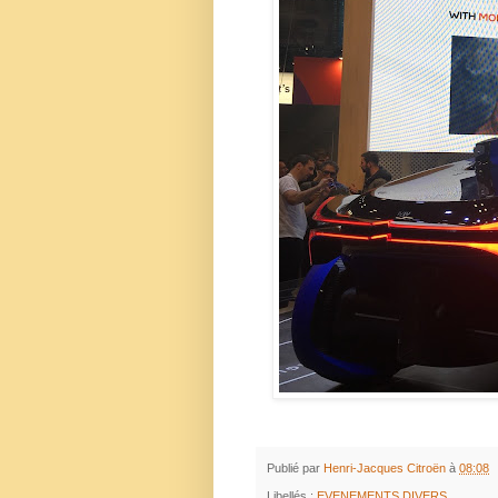
Publié par
Henri-Jacques Citroën
à
08:08
Libellés :
EVENEMENTS DIVERS