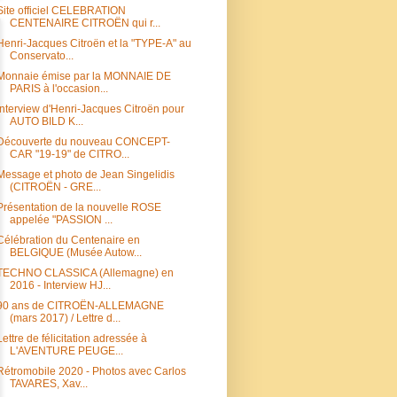
Site officiel CELEBRATION
CENTENAIRE CITROËN qui r...
Henri-Jacques Citroën et la "TYPE-A" au
Conservato...
Monnaie émise par la MONNAIE DE
PARIS à l'occasion...
Interview d'Henri-Jacques Citroën pour
AUTO BILD K...
Découverte du nouveau CONCEPT-
CAR "19-19" de CITRO...
Message et photo de Jean Singelidis
(CITROËN - GRE...
Présentation de la nouvelle ROSE
appelée "PASSION ...
Célébration du Centenaire en
BELGIQUE (Musée Autow...
TECHNO CLASSICA (Allemagne) en
2016 - Interview HJ...
90 ans de CITROËN-ALLEMAGNE
(mars 2017) / Lettre d...
Lettre de félicitation adressée à
L'AVENTURE PEUGE...
Rétromobile 2020 - Photos avec Carlos
TAVARES, Xav...