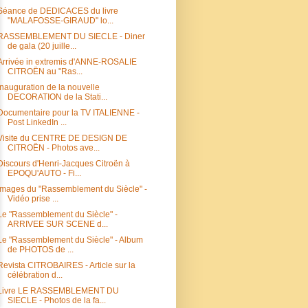
Séance de DEDICACES du livre
"MALAFOSSE-GIRAUD" lo...
RASSEMBLEMENT DU SIECLE - Diner
de gala (20 juille...
Arrivée in extremis d'ANNE-ROSALIE
CITROËN au "Ras...
Inauguration de la nouvelle
DECORATION de la Stati...
Documentaire pour la TV ITALIENNE -
Post LinkedIn ...
Visite du CENTRE DE DESIGN DE
CITROËN - Photos ave...
Discours d'Henri-Jacques Citroën à
EPOQU'AUTO - Fi...
Images du "Rassemblement du Siècle" -
Vidéo prise ...
Le "Rassemblement du Siècle" -
ARRIVEE SUR SCENE d...
Le "Rassemblement du Siècle" - Album
de PHOTOS de ...
Revista CITROBAIRES - Article sur la
célébration d...
Livre LE RASSEMBLEMENT DU
SIECLE - Photos de la fa...